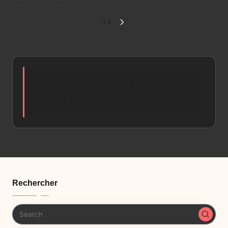
Pagination
1
2
NEXT
PAGE
des
publications
“Nous autres, mordus d’informatique, préférons par-
dessus tout passer notre temps à bidouiller nos
ordinateurs, plutôt que les utiliser pour faire quelque
chose de productif.”
Rechercher